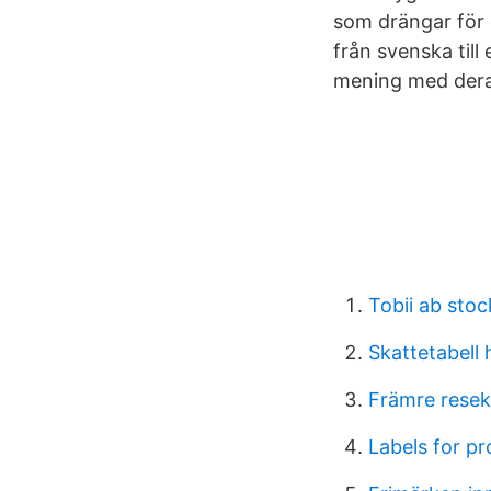
som drängar för 
från svenska ti
mening med deras
Tobii ab stoc
Skattetabell 
Främre resek
Labels for p