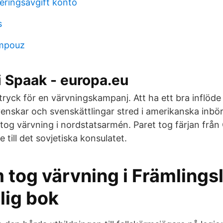
eringsavgift konto
s
ampouz
 Spaak - europa.eu
 tryck för en värvningskampanj. Att ha ett bra inflö
venskar och svenskättlingar stred i amerikanska inbör
og värvning i nordstatsarmén. Paret tog färjan från G
 till det sovjetiska konsulatet.
 tog värvning i Främlings
llig bok