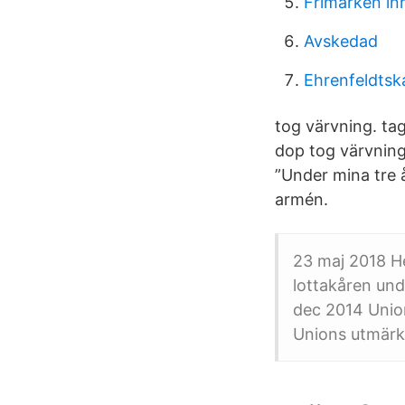
Frimärken in
Avskedad
Ehrenfeldtsk
tog värvning. ta
dop tog värvning 
”Under mina tre å
armén.
23 maj 2018 He
lottakåren und
dec 2014 Unio
Unions utmärk