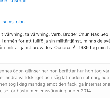
rikes kostnad
a samskolan
git värvning. ta värvning. Verb. Broder Chun Nak Seo 
i armén för att fullfölja sin militärtjänst, minns de sv
r i militärtjänst prövades Основа. År 1939 tog min fa
nnes ögon glänser när hon berättar hur hon tog vär
er andra världskriget och såg lättnaden i utmärglad
nen tog i dag måndag emot den fackliga internationa
else för bästa medlemsvärvning under 2014.