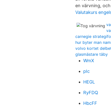
en värvning, och
Valutakurs engel
va
va
carnegie strategif
hur byter man namn
volvo kortet delbe
glasmästare täby
WmX
pIc
HEGL
RyFDQ
HbcFF