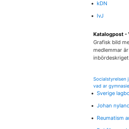
kDN
IvJ
Katalogpost - 
Grafisk bild m
medlemmar är 
inbördeskriget
Socialstyrelsen 
vad ar gymnasi
Sverige lagb
Johan nyland
Reumatism ar