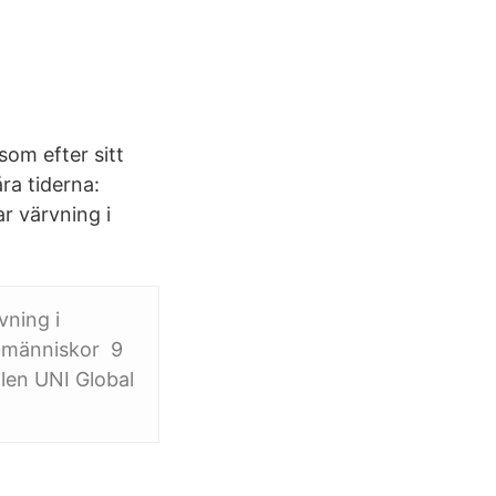
som efter sitt
åra tiderna:
r värvning i
vning i
e människor 9
len UNI Global