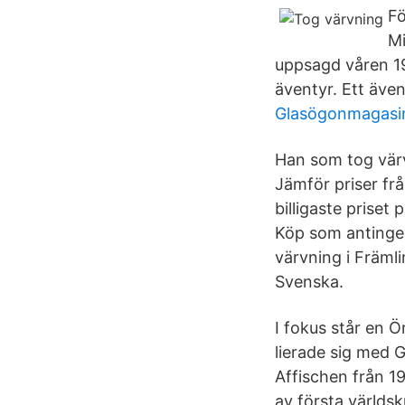
Fö
Mi
uppsagd våren 19
äventyr. Ett även
Glasögonmagasin
Han som tog värv
Jämför priser fr
billigaste priset
Köp som antingen
värvning i Främl
Svenska.
I fokus står en 
lierade sig med
Affischen från 19
av första världsk