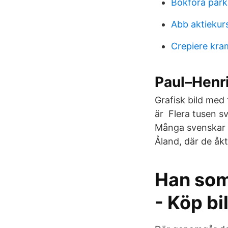
Bokföra park
Abb aktiekur
Crepiere kr
Paul–Henri
Grafisk bild med
är Flera tusen s
Många svenskar t
Åland, där de åkte
Han som
- Köp bi