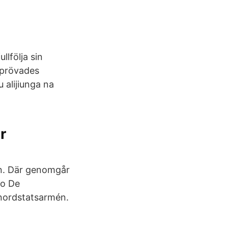
llfölja sin
t prövades
 alijiunga na
r
nen. Där genomgår
Ko De
nordstats­armén.