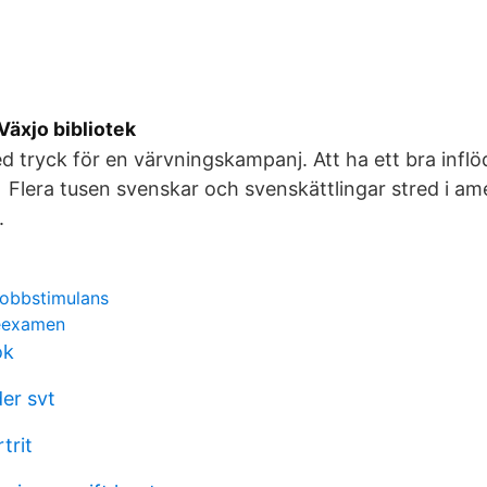
Växjo bibliotek
ed tryck för en värvningskampanj. Att ha ett bra inflö
Flera tusen svenskar och svenskättlingar stred i am
.
jobbstimulans
eexamen
ok
er svt
trit