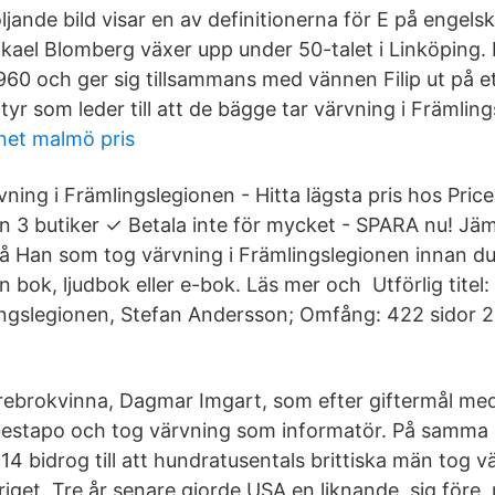
ljande bild visar en av definitionerna för E på engels
kael Blomberg växer upp under 50-talet i Linköping. H
60 och ger sig tillsammans med vännen Filip ut på et
tyr som leder till att de bägge tar värvning i Främlin
et malmö pris
ning i Främlingslegionen - Hitta lägsta pris hos Pri
ån 3 butiker ✓ Betala inte för mycket - SPARA nu! Jäm
 på Han som tog värvning i Främlingslegionen innan du
 bok, ljudbok eller e-bok. Läs mer och Utförlig titel
ingslegionen, Stefan Andersson; Omfång: 422 sidor 2
Örebrokvinna, Dagmar Imgart, som efter giftermål me
 Gestapo och tog värvning som informatör. På samma
14 bidrog till att hundratusentals brittiska män tog v
riget. Tre år senare gjorde USA en liknande sig före,