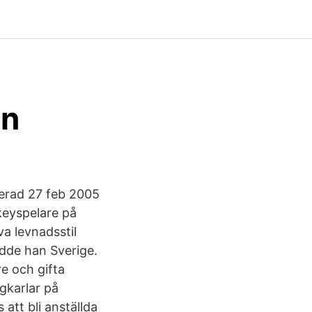
en
cerad 27 feb 2005
keyspelare på
a levnadsstil
ydde han Sverige.
e och gifta
agkarlar på
tt bli anställda