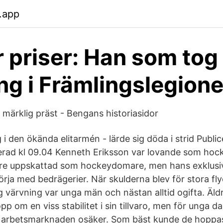
.app
 priser: Han som tog
ng i Främlingslegion
 märklig präst - Bengans historiasidor
i den ökända elitarmén - lärde sig döda i strid Publi
erad kl 09.04 Kenneth Eriksson var lovande som hoc
are uppskattad som hockeydomare, men hans exklusiv
örja med bedrägerier. När skulderna blev för stora fl
 värvning var unga män och nästan alltid ogifta. Äldr
p om en viss stabilitet i sin tillvaro, men för unga d
arbetsmarknaden osäker. Som bäst kunde de hoppas a