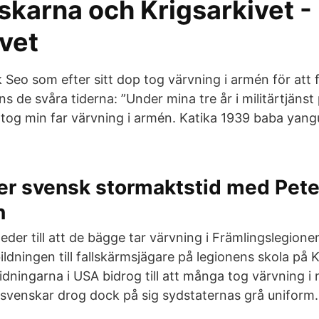
skarna och Krigsarkivet -
vet
eo som efter sitt dop tog värvning i armén för att fu
nns de svåra tiderna: ”Under mina tre år i militärtjäns
tog min far värvning i armén. Katika 1939 baba yangu
r svensk stormaktstid med Pete
n
leder till att de bägge tar värvning i Främlingslegio
ldningen till fallskärmsjägare på legionens skola på 
dningarna i USA bidrog till att många tog värvning i 
svenskar drog dock på sig sydstaternas grå uniform.