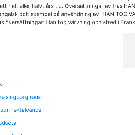
ett helt eller halvt års tid. Översättningar av fras
ll engelsk och exempel på användning av "HAN TOG V
 översättningar: Han tog värvning och stred i Frank
k
helsingborg raus
tion rektalcancer
roducts