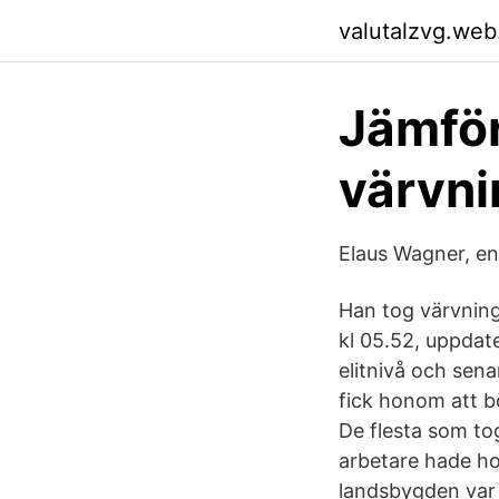
valutalzvg.web
Jämför
värvni
Elaus Wagner, en
Han tog värvning 
kl 05.52, uppdat
elitnivå och sen
fick honom att b
De flesta som tog
arbetare hade hop
landsbygden var 