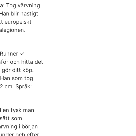
ka: Tog värvning.
an blir hastigt
t europeiskt
gslegionen.
ceRunner ✓
för och hitta det
 gör ditt köp.
: Han som tog
2 cm. Språk:
d en tysk man
 sätt som
ärvning i början
 under och efter