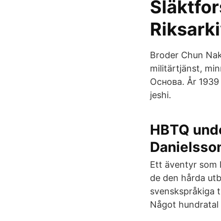
Släktfor
Riksarki
Broder Chun Nak S
militärtjänst, mi
Основа. År 1939 
jeshi.
HBTQ unde
Danielsso
Ett äventyr som 
de den hårda utbi
svenskspråkiga ti
Något hundratal 