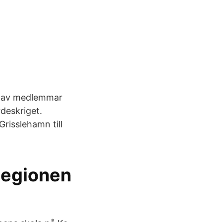
de av medlemmar
deskriget.
risslehamn till
legionen