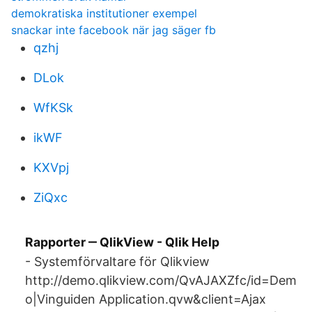
demokratiska institutioner exempel
snackar inte facebook när jag säger fb
qzhj
DLok
WfKSk
ikWF
KXVpj
ZiQxc
Rapporter ‒ QlikView - Qlik Help
- Systemförvaltare för Qlikview
http://demo.qlikview.com/QvAJAXZfc/id=Dem
o|Vinguiden Application.qvw&client=Ajax