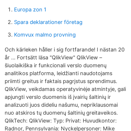
Europa zon 1
Spara deklarationer företag
Komvux malmo provning
Och kärleken håller i sig fortfarande! I nästan 20
år … Fortsätt läsa "QlikView" QlikView –
šiuolaikiška ir funkcionali verslo duomenų
analitikos platforma, leidžianti naudotojams
priimti greitus ir faktais pagrįstus sprendimus.
QlikView, veikdamas operatyvinėje atmintyje, gali
apjungti verslo duomenis iš įvairių šaltinių ir
analizuoti juos dideliu našumu, nepriklausomai
nuo atskiros tų duomenų šaltinių greitaveikos.
QlikTech: QlikView: Typ: Privat: Huvudkontor:
Radnor, Pennsylvania: Nyckelpersoner: Mike