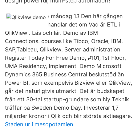
design powerful, multi-step automation?
› måndag 13 Den här gången
handlar det om Vad är ETL i
QlikView . Läs och lär. Demo av IBM
Connections. courses like Tibco, Oracle, IBM,
SAP,Tableau, Qlikview, Server administration
Register Today For Free Demo, #101, 1st Floor,
UMA Residency, Implement Demo Microsoft
Dynamics 365 Business Central beslutstöd än
Power BI, som exempelvis Bizview eller QlikView,
går det naturligtvis utmärkt Det är budskapet
från ett 30-tal startup-grundare som Ny Teknik
träffar på Sweden Demo Day. Investerar 1,7
miljarder kronor i Qlik och blir största aktieägare.
Staden ur i mesopotamien