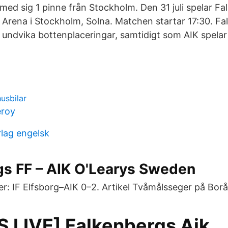
med sig 1 pinne från Stockholm. Den 31 juli spelar F
 Arena i Stockholm, Solna. Matchen startar 17:30. F
 undvika bottenplaceringar, samtidigt som AIK spelar
usbilar
eroy
lag engelsk
gs FF – AIK O'Learys Sweden
r: IF Elfsborg–AIK 0–2. Artikel Tvåmålsseger på Borå
 LIVE] Falkenbergs Aik