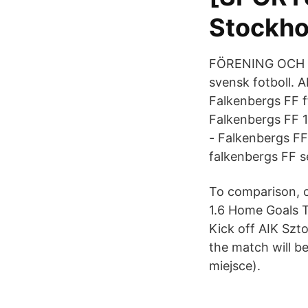
Stockho
FÖRENING OCH AK
svensk fotboll. A
Falkenbergs FF ff
Falkenbergs FF 1
- Falkenbergs FF
falkenbergs FF 
To comparison, o
1.6 Home Goals 
Kick off AIK Szt
the match will be
miejsce).