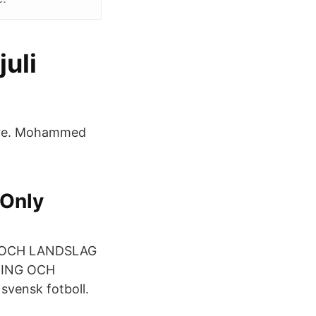
uli
mare. Mohammed
 Only
AG OCH LANDSLAG
ENING OCH
svensk fotboll.