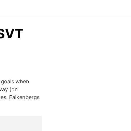
 SVT
9 goals when
way (on
hes. Falkenbergs