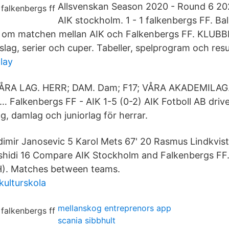
Allsvenskan Season 2020 - Round 6 20
AIK stockholm. 1 - 1 falkenbergs FF. Ba
 om matchen mellan AIK och Falkenbergs FF. KLU
g, serier och cuper. Tabeller, spelprogram och resu
lay
ÅRA LAG. HERR; DAM. Dam; F17; VÅRA AKADEMILAG.
… Falkenbergs FF - AIK 1-5 (0-2) AIK Fotboll AB dri
ag, damlag och juniorlag för herrar.
mir Janosevic 5 Karol Mets 67' 20 Rasmus Lindkvist 
ashidi 16 Compare AIK Stockholm and Falkenbergs FF
H). Matches between teams.
ulturskola
mellanskog entreprenors app
scania sibbhult