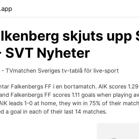
.app
lkenberg skjuts upp
- SVT Nyheter
 - TVmatchen Sveriges tv-tablå för live-sport
ntar Falkenbergs FF i en bortamatch. AIK scores 1.2
and Falkenbergs FF scores 1.11 goals when playing a
IK leads 1-0 at home, they win in 75% of their matc
 a goal in each of their last 14 matches.