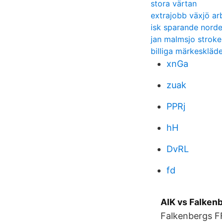
stora värtan
extrajobb växjö ar
isk sparande nord
jan malmsjo stroke
billiga märkeskläd
xnGa
zuak
PPRj
hH
DvRL
fd
AIK vs Falkenb
Falkenbergs FF