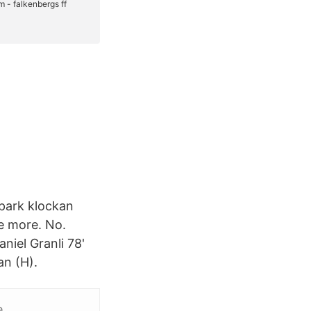
spark klockan
ee more. No.
niel Granli 78'
an (H).
.