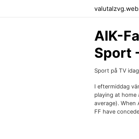
valutalzvg.web
AIK-Fa
Sport 
Sport på TV idag
I eftermiddag vä
playing at home 
average). When A
FF have conceded