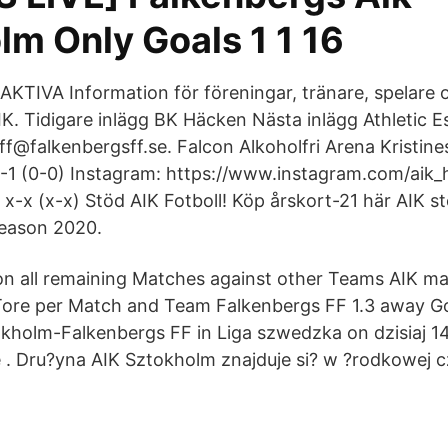
lm Only Goals 1 1 16
TIVA Information för föreningar, tränare, spelare
IK. Tidigare inlägg BK Häcken Nästa inlägg Athletic E
f@falkenbergsff.se. Falcon Alkoholfri Arena Kristines
-1 (0-0) Instagram: https://www.instagram.com/aik_h
 x-x (x-x) Stöd AIK Fotboll! Köp årskort-21 här AIK s
season 2020.
n all remaining Matches against other Teams AIK ma
Tore per Match and Team Falkenbergs FF 1.3 away Go
okholm-Falkenbergs FF in Liga szwedzka on dzisiaj 14
 . Dru?yna AIK Sztokholm znajduje si? w ?rodkowej cz