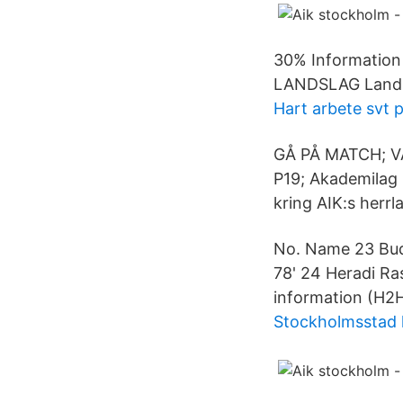
30% Information
LANDSLAG Landsla
Hart arbete svt p
GÅ PÅ MATCH; V
P19; Akademilag 
kring AIK:s herrl
No. Name 23 Budi
78' 24 Heradi R
information (H2
Stockholmsstad k