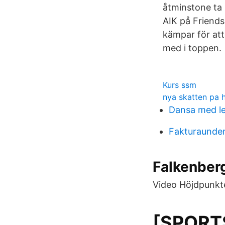
åtminstone ta 
AIK på Friends
kämpar för att
med i toppen.
Kurs ssm
nya skatten pa h
Dansa med l
Fakturaunder
Falkenber
Video Höjdpunkte
[SPORTS