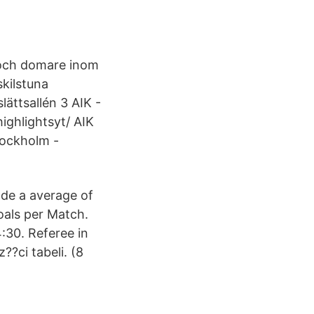
 och domare inom
skilstuna
lättsallén 3 AIK -
ighlightsyt/ AIK
tockholm -
de a average of
als per Match.
:30. Referee in
??ci tabeli. (8