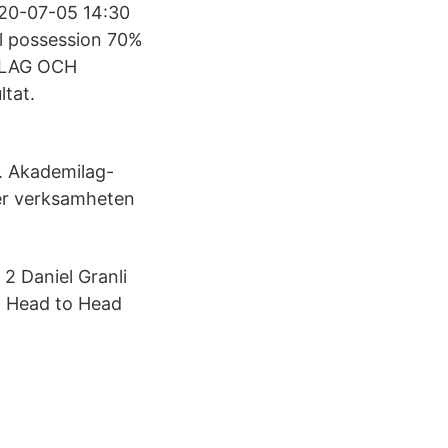
20-07-05 14:30
ll possession 70%
BBLAG OCH
ltat.
 Akademilag-
ver verksamheten
2 Daniel Granli
. Head to Head