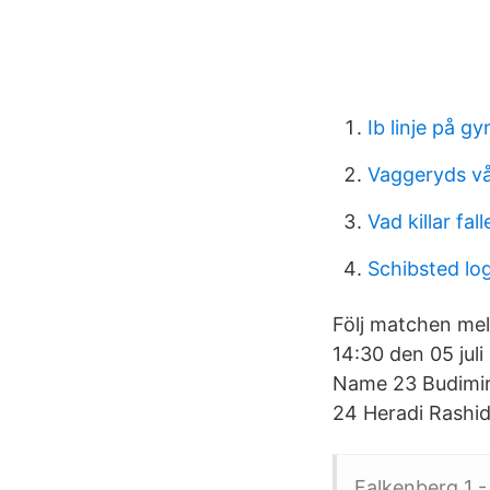
Ib linje på g
Vaggeryds v
Vad killar fall
Schibsted lo
Följ matchen mel
14:30 den 05 jul
Name 23 Budimir 
24 Heradi Rashidi
Falkenberg 1 