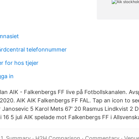
ymnasiet
årdcentral telefonnummer
er for hos tjejer
gga in
lan AIK - Falkenbergs FF live på Fotbollskanalen. Av
i 2020. AIK AIK Falkenbergs FF FAL. Tap an icon to s
Janosevic 5 Karol Mets 67' 20 Rasmus Lindkvist 2 Da
 16 5 juli AIK spelade mot Falkenbergs FF i Allsvensk
- 1. Summary · H2H Comparison · Commentary · Venue