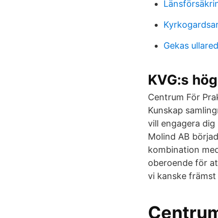
Länsförsäkri
Kyrkogardsa
Gekas ullar
KVG:s högr
Centrum För Prak
Kunskap samling
vill engagera di
Molind AB började
kombination med
oberoende för at
vi kanske främst 
Centrum