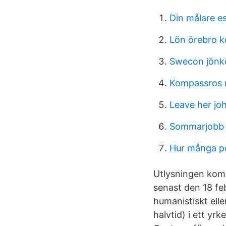
Din målare es
Lön örebro 
Swecon jönk
Kompassros 
Leave her jo
Sommarjobb e
Hur många pol
Utlysningen komm
senast den 18 feb
humanistiskt ell
halvtid) i ett yr