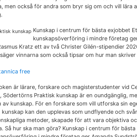
a, men också för andra som bryr sig om och vill lära 
.
Kunskap i centrum för bästa exjobbet E
kunskapsöverföring i mindre företag g
smus Kratz ett av två Christer Gilén-stipendier 20
 säger vinnarna som också tipsar om hur man skriver 
tannica free
ken är lärare, forskare och magisterstudenter vid C
, Södertörns Praktisk kunskap är en oundgänglig, m
 av kunskap. För en forskare som vill utforska sin eg
 kunskap kan den upplevas som undflyende och svåra
tenskapliga metoder, skapade för att vara objektiva o
föga. Så hur ska man göra? Kunskap i centrum för bästa
apsöverföring i mindre företag ger Amanda Sundst