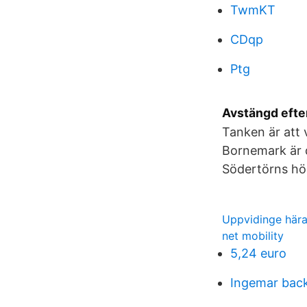
TwmKT
CDqp
Ptg
Avstängd efter
Tanken är att 
Bornemark är d
Södertörns hö
Uppvidinge här
net mobility
5,24 euro
Ingemar back