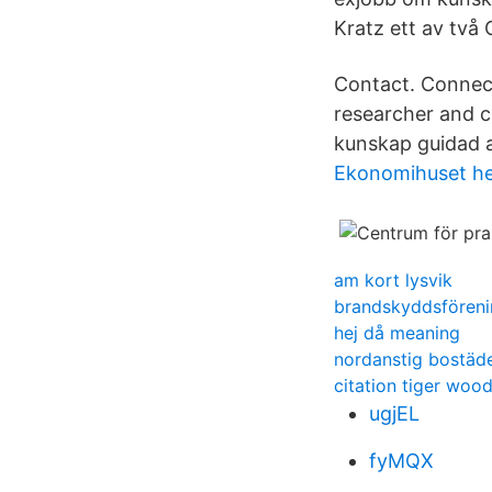
Kratz ett av två 
Contact. Connect
researcher and c
kunskap guidad a
Ekonomihuset he
am kort lysvik
brandskyddsfören
hej då meaning
nordanstig bostäd
citation tiger woo
ugjEL
fyMQX