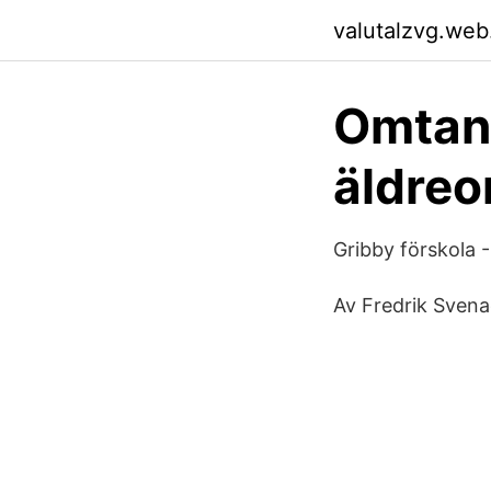
valutalzvg.web
Omtank
äldreo
Gribby förskola -
Av Fredrik Svena