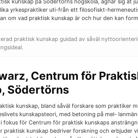
tisk kunskap på Södertörns högskola, ägnar sig åt ju
ika yrkespraktiker uti-från ett filosofiskt-hermeneuti
an om vad praktisk kunskap är och hur den kan form
cerad praktisk kunskap guidad av såväl nyttoorienter
ingsideal.
warz, Centrum för Praktis
, Södertörns
aktisk kunskap, bland såväl forskare som praktiker m
rkeslivets kunskapsteori, med betoning på mel- lanmän
 i fokus för Centrum för praktisk kunskaps ansträng
r praktisk kunskap bedriver forskning och erbjuder v