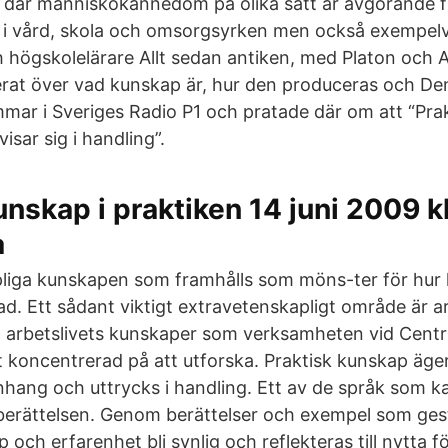
 där människokännedom på olika sätt är avgörande f
i vård, skola och omsorgsyrken men också exempelvis
 högskolelärare Allt sedan antiken, med Platon och Ar
at över vad kunskap är, hur den produceras och Den 
mar i Sveriges Radio P1 och pratade där om att “Pra
sar sig i handling”.
unskap i praktiken 14 juni 2009 kl
a
liga kunskapen som framhålls som möns-ter för hur
d. Ett sådant viktigt extravetenskapligt område är ar
lt arbetslivets kunskaper som verksamheten vid Centr
t koncentrerad på att utforska. Praktisk kunskap äger
hang och uttrycks i handling. Ett av de språk som ka
r berättelsen. Genom berättelser och exempel som ges
och erfarenhet bli synlig och reflekteras till nytta 