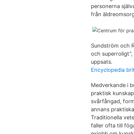
personerna själv
från äldreomsorg
Sundström och Ra
och superroligt”,
uppsats.
Encyclopedia bri
Medverkande i bo
praktisk kunskap
svårfångad, form
annans praktiska
Traditionella ve
faller ofta till 
exjobb om kunsk