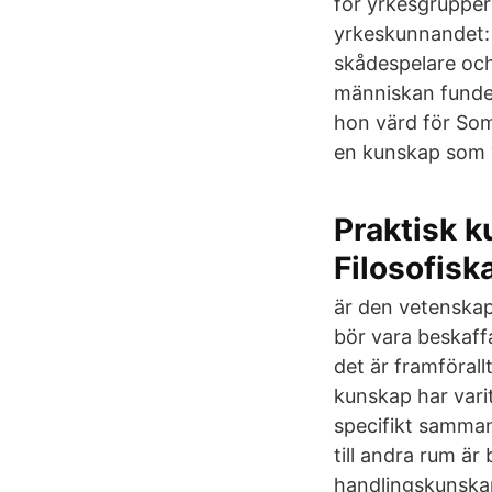
för yrkesgrupper
yrkeskunnandet: 
skådespelare och
människan funder
hon värd för Som
en kunskap som vi
Praktisk k
Filosofisk
är den vetenskap
bör vara beskaffa
det är framföral
kunskap har vari
specifikt samman
till andra rum ä
handlingskunskap 