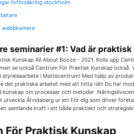
ngar livförsäkring stockholm
rbetare
ed webbkamera
e seminarier #1: Vad är praktis
tisk Kunskap All About Booze - 2021. Kolla upp Cent
men se också Centrum För Praktisk Kunskap också V
g i styrelsearbete i Mattecentrum! Med hjälp av produ
 det praktiska arbetet med att hitta rätt Du har mod, 
 kunskap om processer och metoder Näringslivscen
t utveckla Åtvidaberg ur ett För dig som driver före
en samlande kraft i ett både praktiskt och strategisk
 För Praktisk Kunskap