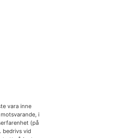
te vara inne
r motsvarande, i
serfarenhet (på
. bedrivs vid