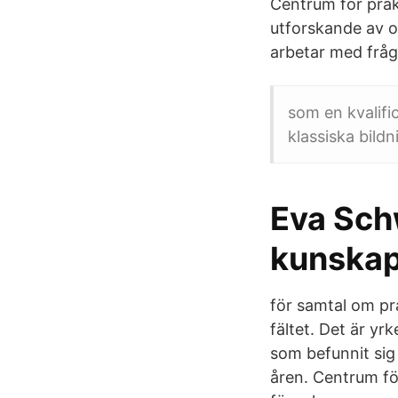
Centrum för prak
utforskande av ol
arbetar med fråg
som en kvalifi
klassiska bildn
Eva Sch
kunskap
för samtal om pr
fältet. Det är y
som befunnit sig
åren. Centrum fö