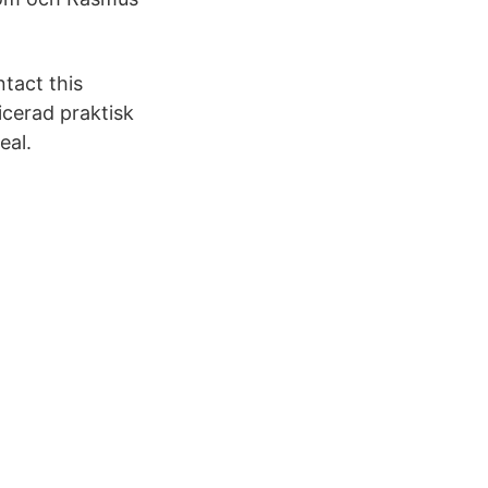
tact this
icerad praktisk
eal.