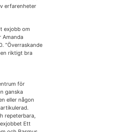
av erfarenheter
tt exjobb om
er Amanda
20. ”Överraskande
en riktigt bra
entrum för
en ganska
en eller någon
rtikulerad.
ch repeterbara,
 exjobbet Ett
röm och Rasmus