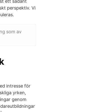
st ett sådant
skt perspektiv. Vi
uleras.
ing som av
k
ed intresse för
skliga yrken,
ningar genom
idareutbildningar