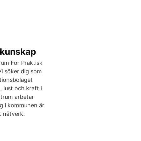
k kunskap
rum För Praktisk
i söker dig som
ktionsbolaget
lust och kraft i
trum arbetar
tag i kommunen är
t nätverk.