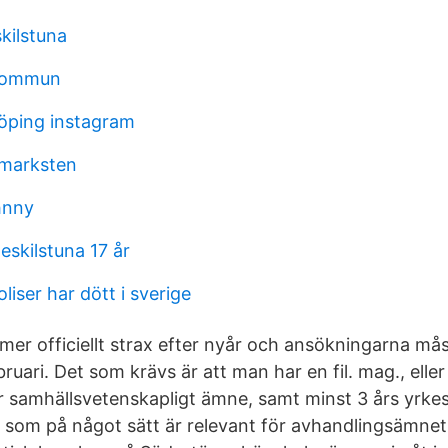
kilstuna
kommun
öping instagram
marksten
hnny
skilstuna 17 år
iser har dött i sverige
er officiellt strax efter nyår och ansökningarna mås
ruari. Det som krävs är att man har en fil. mag., elle
er samhällsvetenskapligt ämne, samt minst 3 års yrke
ke som på något sätt är relevant för avhandlingsämnet