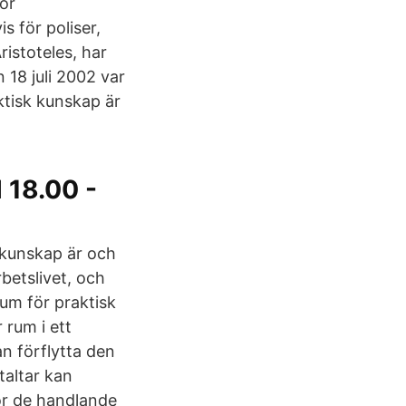
ör
 för poliser,
istoteles, har
18 juli 2002 var
ktisk kunskap är
 18.00 -
 kunskap är och
betslivet, och
um för praktisk
 rum i ett
n förflytta den
taltar kan
för de handlande