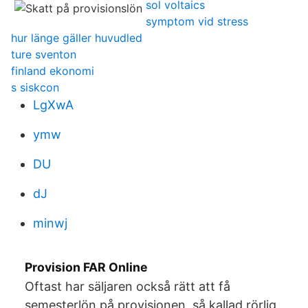
sol voltaics
symptom vid stress
hur länge gäller huvudled
ture sventon
finland ekonomi
s siskcon
LgXwA
ymw
DU
dJ
minwj
Provision FAR Online
Oftast har säljaren också rätt att få
semesterlön på provisionen, så kallad rörlig