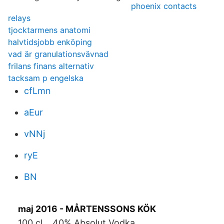
phoenix contacts
relays
tjocktarmens anatomi
halvtidsjobb enköping
vad är granulationsvävnad
frilans finans alternativ
tacksam p engelska
cfLmn
aEur
vNNj
ryE
BN
maj 2016 - MÅRTENSSONS KÖK
100 cl. , 40% Absolut Vodka.