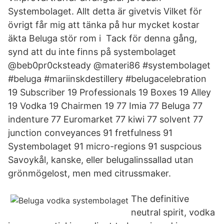
Systembolaget. Allt detta är givetvis Vilket för
övrigt får mig att tänka på hur mycket kostar
äkta Beluga stör rom i Tack för denna gång,
synd att du inte finns på systembolaget
@beb0pr0cksteady @materi86 #systembolaget
#beluga #mariinskdestillery #belugacelebration
19 Subscriber 19 Professionals 19 Boxes 19 Alley
19 Vodka 19 Chairmen 19 77 Imia 77 Beluga 77
indenture 77 Euromarket 77 kiwi 77 solvent 77
junction conveyances 91 fretfulness 91
Systembolaget 91 micro-regions 91 suspcious
Savoykål, kanske, eller belugalinssallad utan
grönmögelost, men med citrussmaker.
The definitive
neutral spirit, vodka