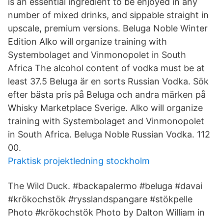
is an essential ingredient to be enjoyed in any
number of mixed drinks, and sippable straight in
upscale, premium versions. Beluga Noble Winter
Edition Alko will organize training with
Systembolaget and Vinmonopolet in South
Africa The alcohol content of vodka must be at
least 37.5 Beluga är en sorts Russian Vodka. Sök
efter bästa pris på Beluga och andra märken på
Whisky Marketplace Sverige. Alko will organize
training with Systembolaget and Vinmonopolet
in South Africa. Beluga Noble Russian Vodka. 112
00.
Praktisk projektledning stockholm
The Wild Duck. #backapalermo #beluga #davai
#krökochstök #rysslandspangare #stökpelle
Photo #krökochstök Photo by Dalton William in