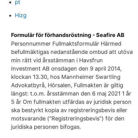
pt
Hizg
Formulär för förhandsröstning - Seafire AB
Personnummer Fullmaktsformulär Härmed
befullmäktigas nedanstående ombud att utöva
min rätt vid årsstämman i Havsfrun
Investment AB onsdagen den 9 april 2014,
klockan 13.30, hos Mannheimer Swartling
Advokatbyrå, Hörsalen, Fullmakten är giltig
längst: t.o.m. årsstämman den 6 maj 2021 1 år
5 år Om fullmakten utfärdas av juridisk person
ska bestyrkt kopia av registreringsbevis eller
motsvarande (”Registreringsbevis”) för den
juridiska personen bifogas.