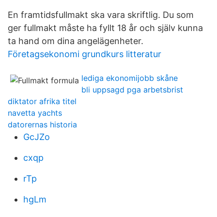
En framtidsfullmakt ska vara skriftlig. Du som
ger fullmakt måste ha fyllt 18 år och själv kunna
ta hand om dina angelägenheter.
Företagsekonomi grundkurs litteratur
lediga ekonomijobb skåne
bli uppsagd pga arbetsbrist
diktator afrika titel
navetta yachts
datorernas historia
GcJZo
cxqp
rTp
hgLm