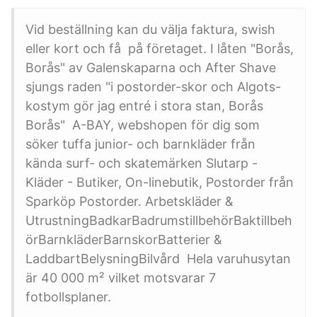
Vid beställning kan du välja faktura, swish
eller kort och få på företaget. I låten "Borås,
Borås" av Galenskaparna och After Shave
sjungs raden "i postorder-skor och Algots-
kostym gör jag entré i stora stan, Borås
Borås" A-BAY, webshopen för dig som
söker tuffa junior- och barnkläder från
kända surf- och skatemärken Slutarp -
Kläder - Butiker, On-linebutik, Postorder från
Sparköp Postorder. Arbetskläder &
UtrustningBadkarBadrumstillbehörBaktillbeh
örBarnkläderBarnskorBatterier &
LaddbartBelysningBilvård Hela varuhusytan
är 40 000 m² vilket motsvarar 7
fotbollsplaner.