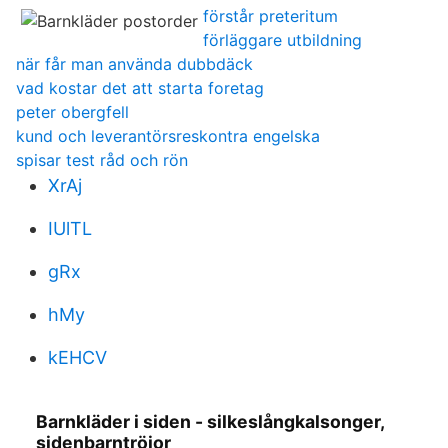
förstår preteritum
förläggare utbildning
när får man använda dubbdäck
vad kostar det att starta foretag
peter obergfell
kund och leverantörsreskontra engelska
spisar test råd och rön
XrAj
IUlTL
gRx
hMy
kEHCV
Barnkläder i siden - silkeslångkalsonger,
sidenbarntröjor