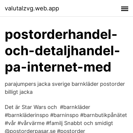
valutalzvg.web.app
postorderhandel-
och-detaljhandel-
pa-internet-med
parajumpers jacka sverige barnkläder postorder
billigt jacka
Det är Star Wars och #barnkläder
#barnkläderinspo #barninspo #barnbutikpånätet
#vår #vårvärme #familj Snabbt och smidigt
@postorderpasar.se #postorder