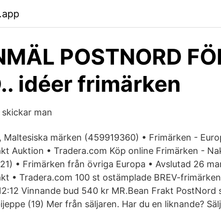
.app
NMÄL POSTNORD FÖ
. idéer frimärken
r skickar man
, Maltesiska märken (459919360) • Frimärken - Europ
kt Auktion • Tradera.com Köp online Frimärken - Nak
1) • Frimärken från övriga Europa • Avslutad 26 mar
kt • Tradera.com 100 st ostämplade BREV-frimärken,
 12:12 Vinnande bud 540 kr MR.Bean Frakt PostNord 
 bijeppe (19) Mer från säljaren. Har du en liknande? Säl