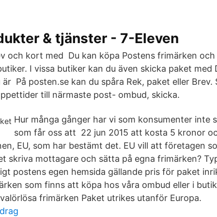
ukter & tjänster - 7-Eleven
rev och kort med Du kan köpa Postens frimärken och
 butiker. I vissa butiker kan du även skicka paket med 
är På posten.se kan du spåra Rek, paket eller Brev. S
ppettider till närmaste post- ombud, skicka.
Hur många gånger har vi som konsumenter inte st
som får oss att 22 jun 2015 att kosta 5 kronor oc
en, EU, som har bestämt det. EU vill att företagen s
et skriva mottagare och sätta på egna frimärken? T
ligt postens egen hemsida gällande pris för paket inr
ärken som finns att köpa hos våra ombud eller i butik
 valörlösa frimärken Paket utrikes utanför Europa.
tdrag