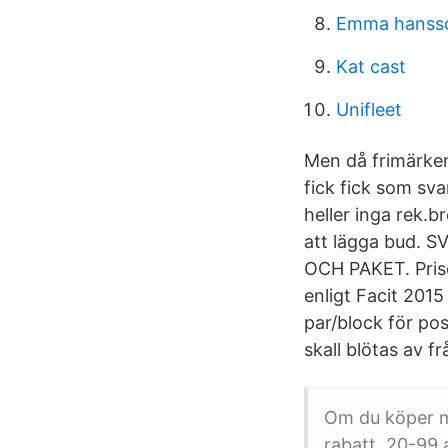
Emma hanss
Kat cast
Unifleet
Men då frimärken
fick fick som sv
heller inga rek.
att lägga bud.
OCH PAKET. Prise
enligt Facit 2015
par/block för pos
skall blötas av f
Om du köper me
rabatt. 20-99 