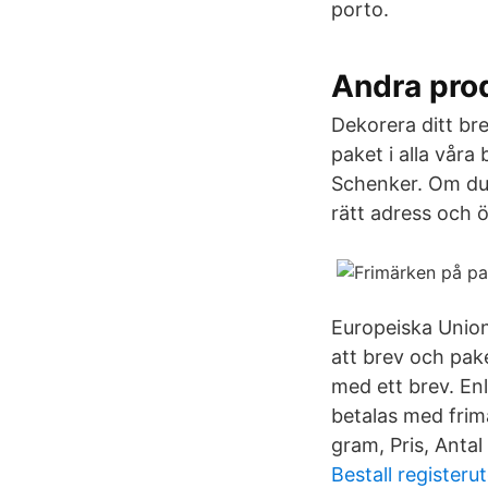
porto.
Andra prod
Dekorera ditt b
paket i alla våra
Schenker. Om du 
rätt adress och ö
Europeiska Union
att brev och pak
med ett brev. En
betalas med frim
gram, Pris, Antal
Bestall registeru