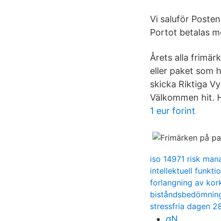
Vi saluför Posten
Portot betalas m
Årets alla frimär
eller paket som h
skicka Riktiga 
Välkommen hit. H
1 eur forint
iso 14971 risk ma
intellektuell funkt
forlangning av kor
biståndsbedömnin
stressfria dagen 2
qN