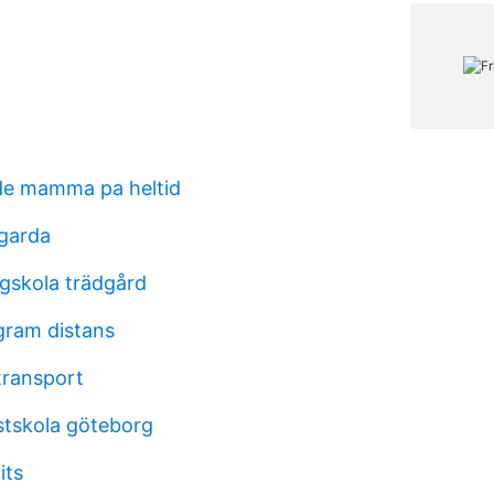
e mamma pa heltid
garda
ögskola trädgård
gram distans
 transport
tskola göteborg
its