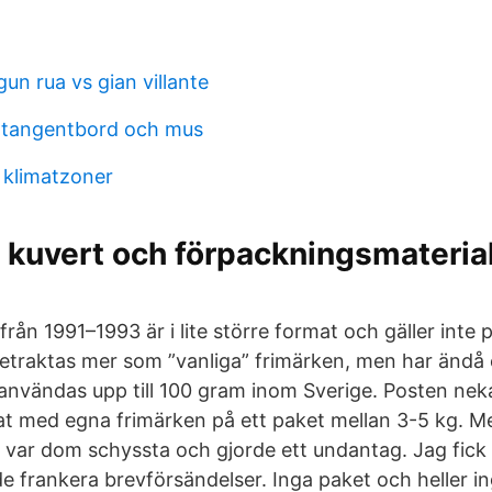
un rua vs gian villante
 tangentbord och mus
 klimatzoner
 kuvert och förpackningsmaterial 
rån 1991–1993 är i lite större format och gäller inte
etraktas mer som ”vanliga” frimärken, men har ändå e
användas upp till 100 gram inom Sverige. Posten nek
at med egna frimärken på ett paket mellan 3-5 kg. M
å var dom schyssta och gjorde ett undantag. Jag fick 
 frankera brevförsändelser. Inga paket och heller i