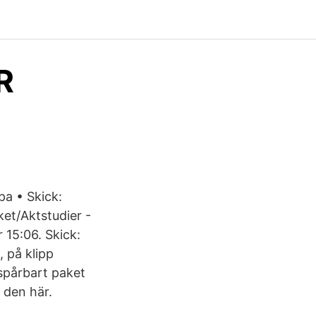
R
a • Skick:
et/Aktstudier -
 15:06. Skick:
 på klipp
spårbart paket
j den här.