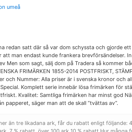
on umeå
a redan satt där så var dom schyssta och gjorde et
ar att man endast kunde frankera brevförsändelser. I
brev Men som sagt, sälj dom på Tradera så kommer bå
 SVENSKA FRIMÄRKEN 1855-2014 POSTFRISKT, STÄM
r och Nummer: Alla priser är i svenska kronor och a
 Special. Komplett serie innebär lösa frimärken för 
tfriskt. Kvalitet: Samtliga frimärken har minst god N
rån papperet, säger man att de skall ”tvättas av”.
r än tre likadana ark, får du rabatt enligt följande: 
ark, 7 % rabatt. över 100 ark 10 % rabatt Hur många 