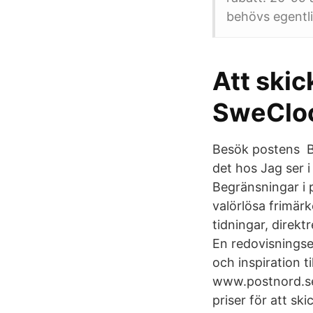
behövs egentl
Att skic
SweClo
Besök postens Br
det hos Jag ser i
Begränsningar i 
valörlösa frimär
tidningar, direktr
En redovisningse
och inspiration 
www.postnord.se
priser för att sk