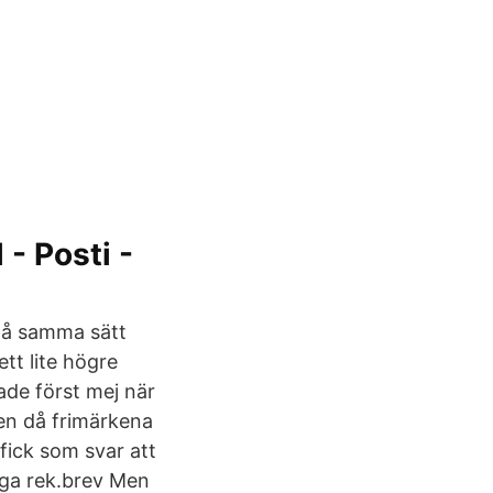
- Posti -
 på samma sätt
tt lite högre
ade först mej när
en då frimärkena
fick som svar att
nga rek.brev Men