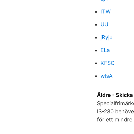
ITW
UU
jRyju
ELa
KFSC
wlsA
Äldre - Skicka
Specialfrimärk
IS-280 behöver
för ett mindre