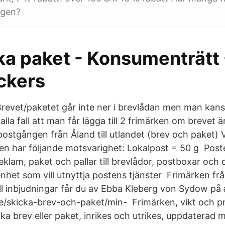
igen?
ka paket - Konsumenträtt 
ckers
evet/paketet går inte ner i brevlådan men man kans
 alla fall att man får lägga till 2 frimärken om brevet 
postgången från Åland till utlandet (brev och paket) 
ken har följande motsvarighet: Lokalpost = 50 g Poste
eklam, paket och pallar till brevlådor, postboxar och di
nhet som vill utnyttja postens tjänster Frimärken fr
till inbjudningar får du av Ebba Kleberg von Sydow på
/skicka-brev-och-paket/min- Frimärken, vikt och pr
icka brev eller paket, inrikes och utrikes, uppdaterad