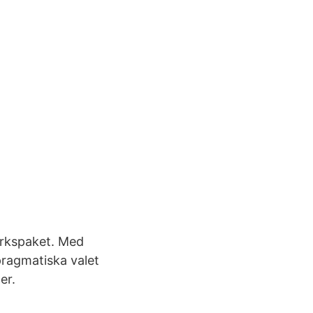
ärkspaket. Med
pragmatiska valet
er.