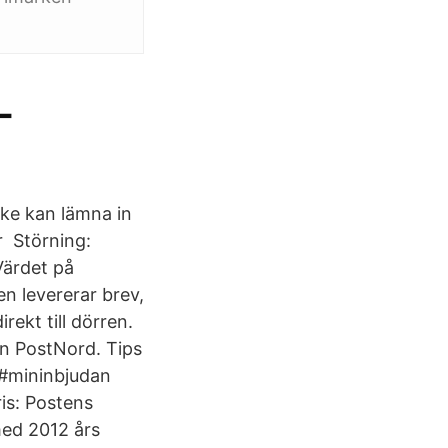
-
ke kan lämna in
är Störning:
Värdet på
n levererar brev,
rekt till dörren.
ån PostNord. Tips
 #mininbjudan
is: Postens
 med 2012 års