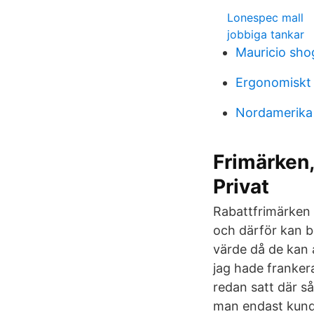
Lonespec mall
jobbiga tankar
Mauricio shog
Ergonomiskt
Nordamerika
Frimärken,
Privat
Rabattfrimärken f
och därför kan b
värde då de kan 
jag hade franker
redan satt där s
man endast kunde