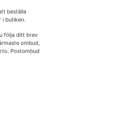
tt beställa
 i butiken.
följa ditt brev
 närmaste ombud,
orto. Postombud