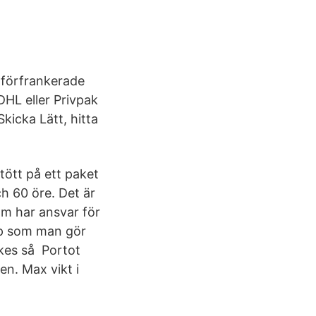
 förfrankerade
DHL eller Privpak
kicka Lätt, hitta
ött på ett paket
h 60 öre. Det är
om har ansvar för
yp som man gör
ikes så Portot
en. Max vikt i