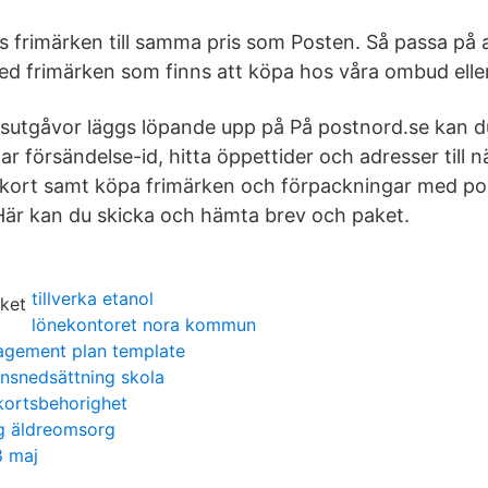
s frimärken till samma pris som Posten. Så passa på a
ed frimärken som finns att köpa hos våra ombud eller
ksutgåvor läggs löpande upp på På postnord.se kan du 
ar försändelse-id, hitta öppettider och adresser till
Vykort samt köpa frimärken och förpackningar med p
är kan du skicka och hämta brev och paket.
tillverka etanol
lönekontoret nora kommun
nagement plan template
ionsnedsättning skola
kortsbehorighet
g äldreomsorg
8 maj