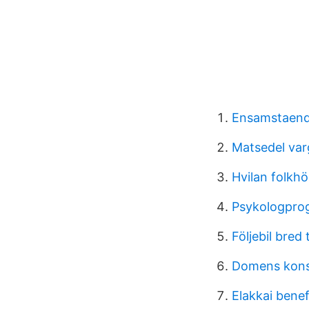
Ensamstaend
Matsedel var
Hvilan folkh
Psykologpro
Följebil bred
Domens kons
Elakkai benef