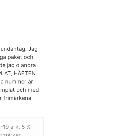
t undantag. Jag
nga paket och
de jag o andra
PLAT, HÄFTEN
lla nummer är
stämplat och med
är frimärkena
4-19 ark, 5 %
frimärken